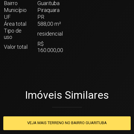
Bairro
Guarituba
Município
Piraquara
UF
PR
Área total
588,00 m²
Tipo de
residencial
uso
R$
Valor total
160.000,00
Imóveis Similares
VEJA MAIS TERRENO NO BAIRRO GUARITUBA