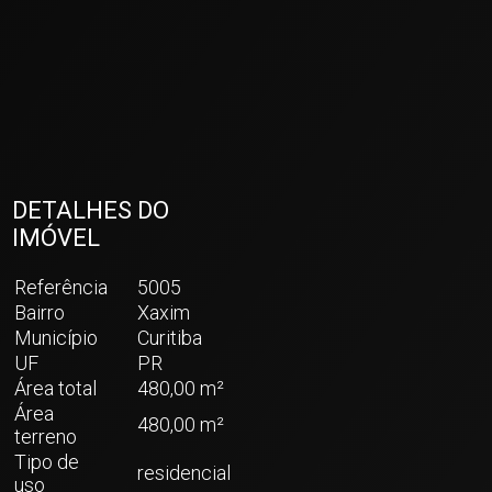
DETALHES DO
IMÓVEL
Referência
5005
Bairro
Xaxim
Município
Curitiba
UF
PR
Área total
480,00 m²
Área
480,00 m²
terreno
Tipo de
residencial
uso