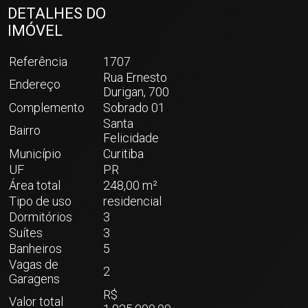
DETALHES DO
IMÓVEL
Referência
1707
Rua Ernesto
Endereço
Durigan, 700
Complemento
Sobrado 01
Santa
Bairro
Felicidade
Município
Curitiba
UF
PR
Área total
248,00 m²
Tipo de uso
residencial
Dormitórios
3
Suítes
3
Banheiros
5
Vagas de
2
Garagens
R$
Valor total