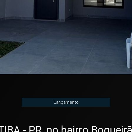
Lançamento
A - PR, no bairro Boqueirã