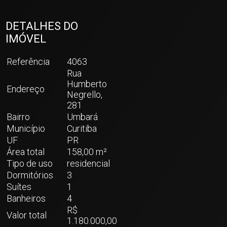
DETALHES DO
IMÓVEL
Referência
4063
Rua
Humberto
Endereço
Negrello,
281
Bairro
Umbará
Município
Curitiba
UF
PR
Área total
158,00 m²
Tipo de uso
residencial
Dormitórios
3
Suítes
1
Banheiros
4
R$
Valor total
1.180.000,00