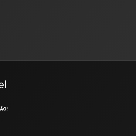
el
ÃO!