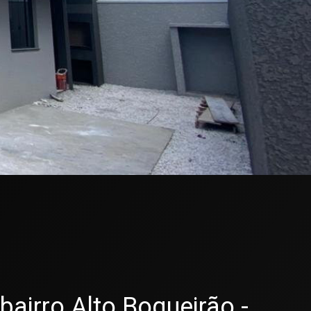
irro Alto Boqueirão -