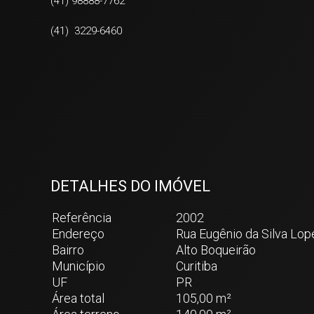
(41) 98888-7762
(41) 3229-6460
DETALHES DO IMÓVEL
Referência
2002
Endereço
Rua Eugênio da Silva Lop
Bairro
Alto Boqueirão
Município
Curitiba
UF
PR
Área total
105,00 m²