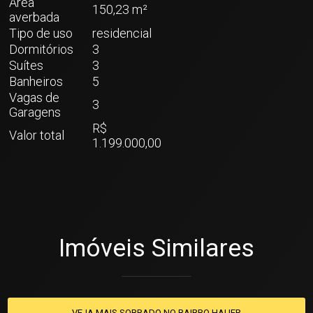
Área
150,23 m²
averbada
Tipo de uso
residencial
Dormitórios
3
Suítes
3
Banheiros
5
Vagas de
3
Garagens
R$
Valor total
1.199.000,00
Imóveis Similares
VEJA MAIS SOBRADO NO BAIRRO HAUER