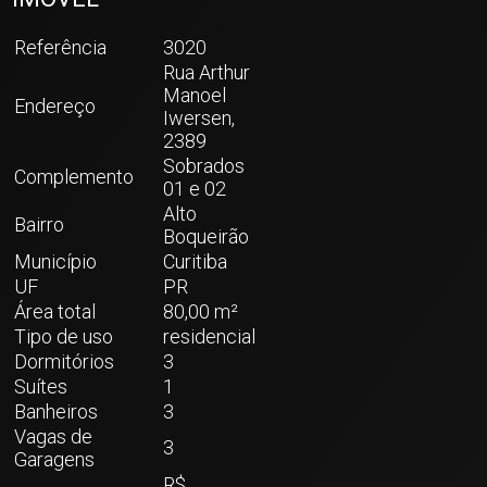
Referência
3020
Rua Arthur
Manoel
Endereço
Iwersen,
2389
Sobrados
Complemento
01 e 02
Alto
Bairro
Boqueirão
Município
Curitiba
UF
PR
Área total
80,00 m²
Tipo de uso
residencial
Dormitórios
3
Suítes
1
Banheiros
3
Vagas de
3
Garagens
R$