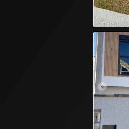
1
2
3
4
5
NEXT