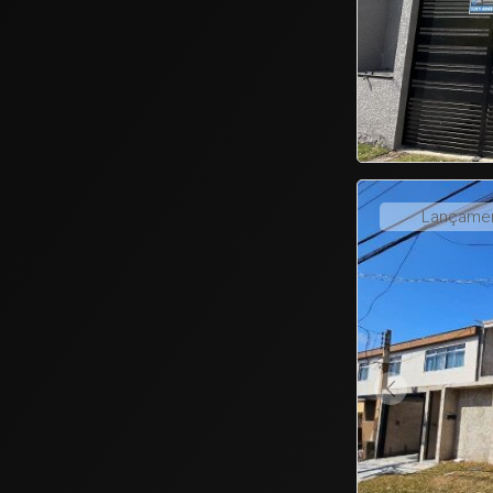
1
2
3
4
5
Lançame
NEXT