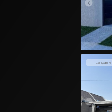
NEXT
1
2
3
4
5
Lançame
NEXT