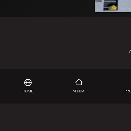
1
2
3
4
5
A
HOME
VENDA
PR