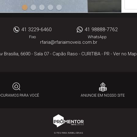
- Inf
dormi
corpo
aque
em G
41 3229-6460
41 98888-7762
conce
Fixo
WhatsApp
Cozin
rfaria@rfariaimoveis.com.br
Facebook
Instagram
Vaga 
com 
v Brasília, 6690 - Sala 07
- Capão Raso -
CURITIBA
-
PR
-
Ver no Map
sendo
Vene
Infra
dorm
ampl
METR
nos 
OCURAMOS PARA VOCÊ
ANUNCIE EM NOSSO SITE
6460
SITES PARA IMOBILIÁRIAS