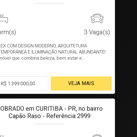
rm(s)
3
Vaga(s)
LEX COM DESIGN MODERNO, ARQUITETURA
EMPORÂNEA E ILUMINAÇÃO NATURAL ABUNDANTE!
móvel que combina beleza, bem estar e
sividade. - Sala, Copa, Cozinha - LIVING (Ambientes
grados) - Lavabo - Espaço nos fundos - Espaço para
 Veiculos - 3 dormitórios sendo 1suíte com uma
 sacada. - Banheiro social - acabamentos em
VEJA MAIS
R$ 1.399.000,00
elanatos - Terceiro pavimento com banheiro - Espaço
et, conforto e lazer de sua familia - Infra estrutura
acuzzi * Destaques do imóvel: Arquitetura
emporânea com linhas retas e materiais nobres
OBRADO em CURITIBA - PR, no bairro
entes amplos e integrados, com excelente
Capão Raso - Referência 2999
amento do espaço Parede de vidro, que
rcionam iluminação natural abundante, amplitude
 imponente e moderna Acabamentos de alto