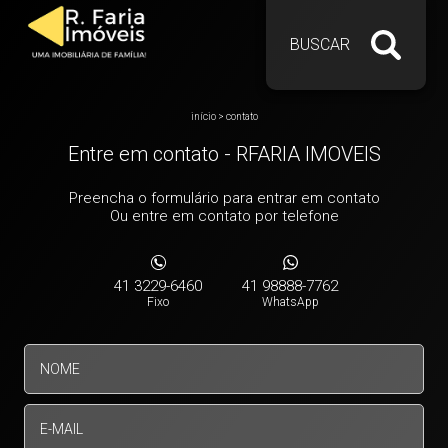
BUSCAR
início
>
contato
Entre em contato - RFARIA IMOVEIS
Preencha o formulário para entrar em contato
Ou entre em contato por telefone
41 3229-6460
41 98888-7762
Fixo
WhatsApp