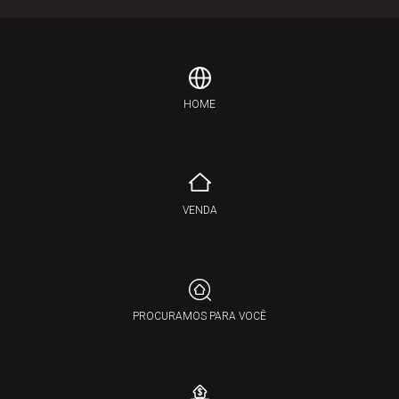
HOME
VENDA
PROCURAMOS PARA VOCÊ